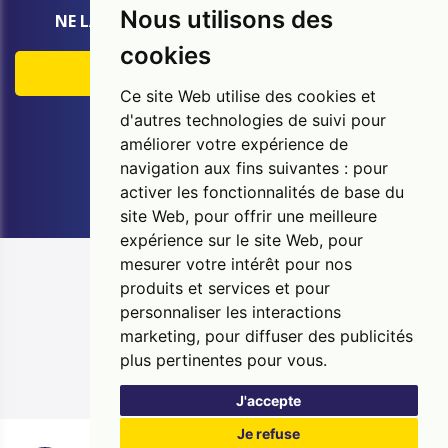
Nous utilisons des
NE LAISSEZ AUCUNE CHANCE À L'HUMIDITÉ
cookies
EXPERTISE GRATUITE
Ce site Web utilise des cookies et
d'autres technologies de suivi pour
Appelez gratuitement:
améliorer votre expérience de
0800 14 607
navigation aux fins suivantes :
pour
activer les fonctionnalités de base du
site Web
,
pour offrir une meilleure
expérience sur le site Web
,
pour
Se connecter
mesurer votre intérêt pour nos
Copyright © 2026 Murprotec. Tous droits réservés
produits et services et pour
personnaliser les interactions
UP TO DATE WebDesign
marketing
,
pour diffuser des publicités
Politique de confidentialité
plus pertinentes pour vous
.
Politique relative aux cookies
Sitemap
J'accepte
Je refuse