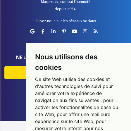
Murprotec, combat l'humidité
depuis 1954.​​​​​​​
Suivez-nous sur les réseaux sociaux
Nous utilisons des
NE LAISSEZ AUCUNE CHANCE À L'HUMIDITÉ
cookies
EXPERTISE GRATUITE
Ce site Web utilise des cookies et
d'autres technologies de suivi pour
Appelez gratuitement:
améliorer votre expérience de
0800 14 607
navigation aux fins suivantes :
pour
activer les fonctionnalités de base du
site Web
,
pour offrir une meilleure
expérience sur le site Web
,
pour
Se connecter
mesurer votre intérêt pour nos